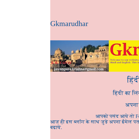
Gkmarudhar
हिंद
हिंदी का लिं
अपना 
आपको पसंद आये तो Fo
आज ही इस ब्लॉग के साथ जुड़े अपना ईमेल पता 
बढाये.