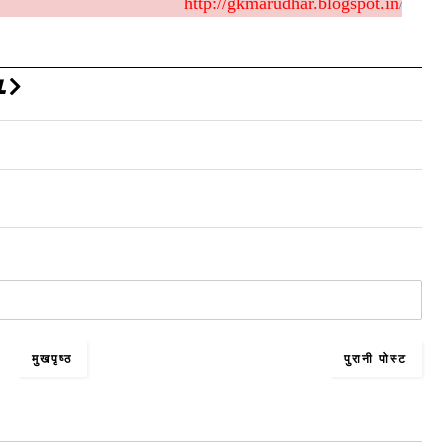
http://gkmarudhar.blogspot.in
/
L
मुखपृष्ठ
पुरानी पोस्ट