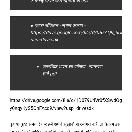
79EHyX/view?usp=drivesdk
● हमारा संविधान - सुभाष कश्यप -
https://drive.google.com/file/d/0BzAQ9_6Ur
usp=drivesdk
प्रारंभिक भारत का परिचय - रामशरण
शर्मा.pdf
https://drive.google.com/file/d/1D079U4Vr0fXSwdOg
y0nqyKyS5QnFAcd9/view?usp=drivesdk
कृपया कुछ समय दे कर हमें अपने सुझावों से अवगत करें, ताकि हम इस