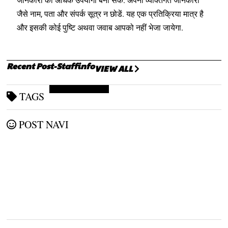
जानकारी को अधिक उपयोगी बना सकें. अपनी व्यक्तिगत जानकारी
जैसे नाम, पता और संपर्क सूत्र न छोडें. यह एक प्रतिक्रिया मात्र है
और इसकी कोई पुष्टि अथवा जवाब आपको नहीं भेजा जायेगा.
Recent Post-Staffinfo
VIEW ALL
BOOK'S DOWNLOAD
TAGS
POST NAVI
4
Typing test software
for crpf & cisf exam