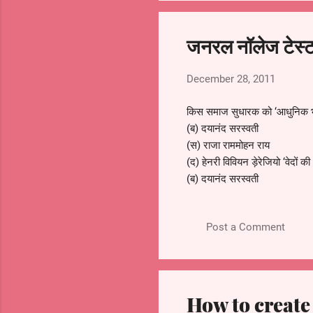
6.Fifth
Five Year Plan, which was s
जनरल नॉलेज टेस्ट
time?
(A) irrigation
December 28, 2011
and energy (B)
transport and communicatio
किस समाज सुधारक को ‘आधुनिक भार
7.
(ब) दयानंद सरस्वती
(स) राजा राममोहन राय
(द) हेनरी विवियन ड़ेरेजियो ‘वेदों 
(ब) दयानंद सरस्वती
(स) राजा राममोहन राय
(द) केशव चन्द्र सेनस्वामी विवेकानं
Post a Comment
(ब) मारग्रेट नोबल
(स) मीराबेन
(द) मणिबेन‘भारत सेवक समाज’ (S
(ब) राजा राममोहन राय
(स) स्वामी विवेकानंद
How to creat
(द) गोपाल कृष्ण गोखले‘सत्य शोधक