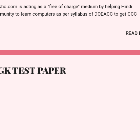
 जाता है
o.com is acting as a "free of charge" medium by helping Hindi
unity to learn computers as per syllabus of DOEACC to get CCC
in Course on Computer Concepts).
इग्रोमिटर द्वारा वायुमंडल की आर्द्रता मापी जाती है
N TO COMPUTERPart 1Part 2Part 3
READ
ा भर शून्य नहीं होता, क्योंकि पिंड के भर पर उसके घर्षण का अर्थ नहीं होता है
GK TEST PAPER
र कार्य करता है . रॉकेट से गैसे अत्यधिक वेग से पीछे की और निकलती है तथा रॉकेट को आग
ी है