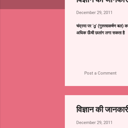
s
December 29, 2011
चंद्रमा पर 'g' (गुरुत्वाकर्षण बल) क
अधिक ऊँची छलांग लगा सकता है
निर्वात में गिराए गये पिंड का वेग द्
Post a Comment
यदि कोई साइकल सवार किसी मोड मे
विज्ञान की जानकार
अभिकेन्द्रीय बल से अपने भर को 
December 29, 2011