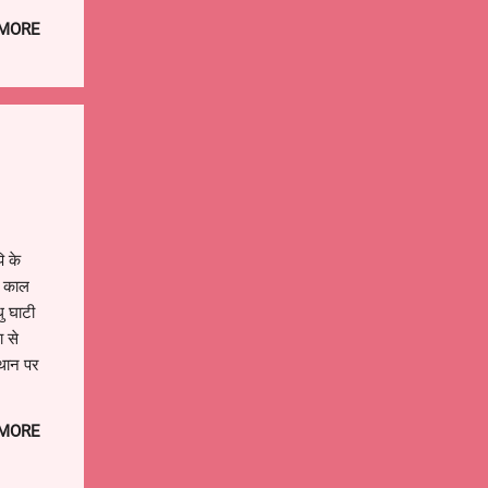
 MORE
ि के
ा काल
ु घाटी
ा से
्थान पर
ड़ों
---
 MORE