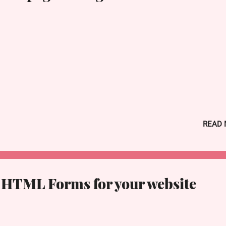
ूणविज्ञान के पिता/जनक कहलातें हैं?(अ) विलियम हार्वे
े 63वें गणतंत्र दिवस समारोह 2012 में मुख्य अतिथि होंगे/होंगी?(अ) सुसिलो बंबांग युधोयोन
द एंड टोबेगो)
भारत के रा…
READ
 HTML Forms for your website