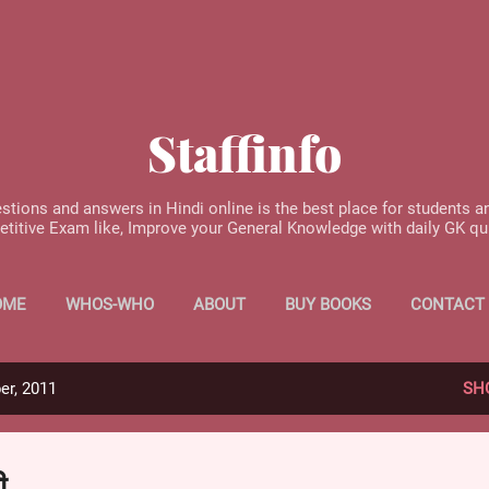
Skip to main content
Staffinfo
stions and answers in Hindi online is the best place for students a
etitive Exam like, Improve your General Knowledge with daily GK q
OME
WHOS-WHO
ABOUT
BUY BOOKS
CONTACT
er, 2011
SH
ी