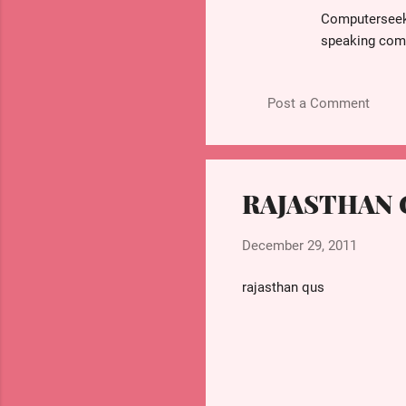
बैरोमीटर द्वारा वायुमंडलीय दाब मापा
Computerseekh
speaking comm
(Certificate 
एनिमोमिटर द्वारा वायु का वेग तथा हा
INTRODUCTIO
Post a Comment
किसी घर्षण हिन सतह पर किसी पिंड क
RAJASTHAN 
रोकेट संवेग संरक्षण के सिद्धांत प
के लिए आवश्यक संवेग प्रदान करत
December 29, 2011
rajasthan qus