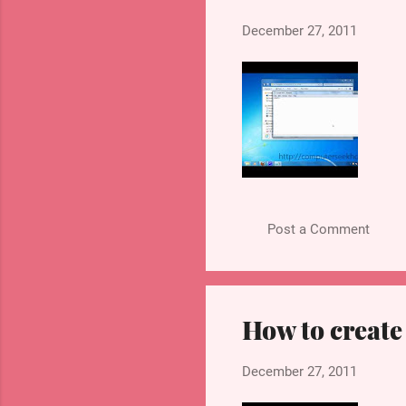
(ब) ज्योतिबा फूले
December 27, 2011
(स) डॉ. भीमराव अम्बेडकर
(द) घनश्याम दास बिड़लाआधुनिक भ्र
(ब) रॉबर्ट हुक
(स) एंटोनी वॉन लुइवेनहॉक
(द) कार्ल अर्न्स्ट वॉन बेयर भारत क
(इंडोनेशिया)
(ब) कमला प्रसाद बिसेसर (त्रिनिदा
(स) ली मियुंग-बक (दक्षिण कोरिया)
(द) यिंगलुक शिनवात्रा (थाईलैंड) 
Post a Comment
How to create
December 27, 2011