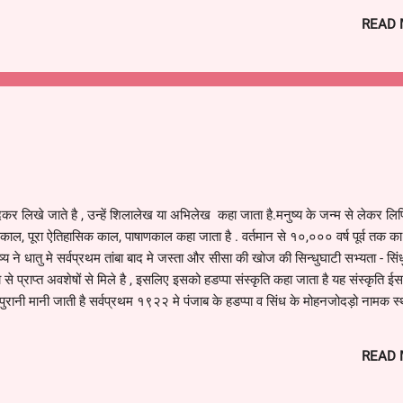
READ
troduced in Rajasthan -
 (D) 1961
penditure amount -
 (C) 102 crore (D) Rs 6044 crore
expenditure was highest in Rajasthan?
ction (B) Social services
कर लिखे जाते है , उन्हें शिलालेख या अभिलेख कहा जाता है.मनुष्य के जन्म से लेकर लिप
unity Development (D) education
ाल, पूरा ऐतिहासिक काल, पाषाणकाल कहा जाता है . वर्तमान से १०,००० वर्ष पूर्व तक क
य ने धातु मे सर्वप्रथम तांबा बाद मे जस्ता और सीसा की खोज की सिन्धुघाटी सभ्यता - सिंध
e Rajasthan Canal built?
े प्राप्त अवशेषों से मिले है , इसलिए इसको हडप्पा संस्कृति कहा जाता है यह संस्कृति ईस
d (D) IV
 पुरानी मानी जाती है सर्वप्रथम १९२२ मे पंजाब के हडप्पा व सिंध के मोहनजोदड़ो नामक स
 चला
सभ्यता का स्थल वर्तमान स्थिति
मोहनजोद
sthan (Udaipur) and Copper Smelter (Khetri) been
ानहड़प्पा ------ पाकिस्तानरोपड़ ---
READ
-- अहमदाबाद कालीबंगा -----…
d (D) IV