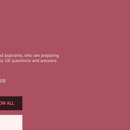
nd aspirants, who are preparing
uiz, GK questions and answers.
 US
OW ALL