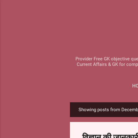
Provider Free GK objective que
Current Affairs & GK for comp
H
Showing posts from Decemb
P
o
s
विज्ञान की जानकार
t