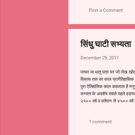
rajasthan qus1.What of the
Post a Comment
first Five Year Plan was in
(A) 1951 (B) 1955 (C) 1956
2.Rajasthan was
the first Five Year Plan ex
(A) 1498 crore (B) 54 crore
सिंधु घाटी सभ्यता
3.What
the Second Five Year Plan 
December 29, 2011
(A)
irrigation and energy produ
पत्थर या धातु पत्र पर जो लेख खोद
(C) Cooperation and Comm
विकास तक का काल प्रागैतिहासिक क
4.Plan
पुरा ऐतिहासिक काल कहलाता है मनुष्
which was introduced in th
सभ्यता के अवशेष सबसे पहले हडप्पा स
(A) first (B) second (C) thir
२५०० वर्ष व वर्तमान से ४५०० वर्ष
5.Plan
खुदाई से इस नगर सभ्यता का पता
which zinc smelter in Raja
------ पाकिस्त
established?
1 comment
पंजाबलोथल -----
(A) first (B) second (C) thir