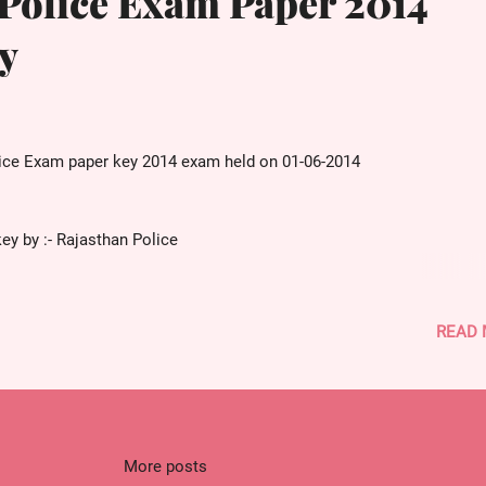
Police Exam Paper 2014
y
ice Exam paper key 2014 exam held on 01-06-2014
y by :- Rajasthan Police
ित्र की ... -- पुत्र
READ
खम्भे -- 19 मिनट
समान -- 15,35,5
अंतर्संबंध शब्द युग्म -- जल एवं द्रव
ें फॉर्म जमा -- 14वें
हाज में -- 45 दिन
More posts
में खाली -- 75