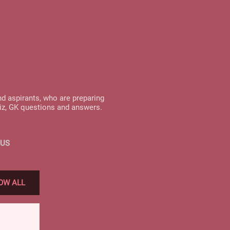
nd aspirants, who are preparing
uiz, GK questions and answers.
 US
OW ALL