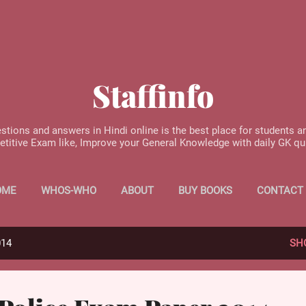
Skip to main content
Staffinfo
stions and answers in Hindi online is the best place for students a
etitive Exam like, Improve your General Knowledge with daily GK q
OME
WHOS-WHO
ABOUT
BUY BOOKS
CONTACT
014
SH