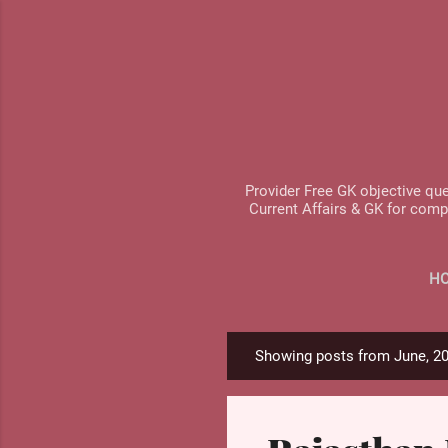
Provider Free GK objective que
Current Affairs & GK for comp
H
Showing posts from June, 2
P
o
s
t