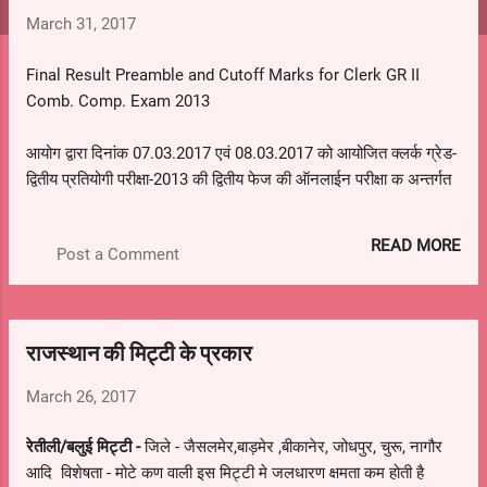
s
March 31, 2017
Final Result Preamble and Cutoff Marks for Clerk GR II
Comb. Comp. Exam 2013
आयोग द्वारा दिनांक 07.03.2017 एवं 08.03.2017 को आयोजित क्लर्क ग्रेड-
द्वितीय प्रतियोगी परीक्षा-2013 की द्वितीय फेज की ऑनलाईन परीक्षा क अन्तर्गत
निम्नलिखित रोल नम्बस र् वाले अभ्यर्थियों को अस्थाइ र् ;च्तवअपेपवदंसद्ध रूप
से घोषित किया जाता है। परीक्षा परिणाम रोल नम्बर के अनुसार प्रकाशित
READ MORE
Post a Comment
किया जा रहा है और प्रत्येक रोल नम्बर के ख कोष्ठक में अभ्यर्थी को
योग्यताक्रम दर्शाया गया है। इन अस्थाई रुप से सफल घोषित अभ्यर्थियों को
सुचित किया जाता है कि उक्त परीक्षा का विस्तृत आवेदन पत्र आयोग की
वेबसाइट पर उपलब्ध है।
राजस्थान की मिट्टी के प्रकार
March 26, 2017
रेतीली/बलुई मिट्टी -
जिले - जैसलमेर,बाड़मेर ,बीकानेर, जोधपुर, चुरू, नागौर
आदि विशेषता - मोटे कण वाली इस मिट्टी मे जलधारण क्षमता कम होती है