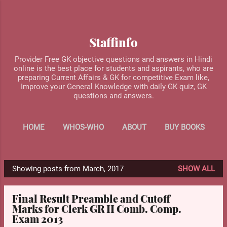
Skip to main content
Staffinfo
Provider Free GK objective questions and answers in Hindi
online is the best place for students and aspirants, who are
preparing Current Affairs & GK for competitive Exam like,
Improve your General Knowledge with daily GK quiz, GK
questions and answers.
HOME
WHOS-WHO
ABOUT
BUY BOOKS
MORE…
CONTACT US
Showing posts from March, 2017
SHOW ALL
P
o
Final Result Preamble and Cutoff
s
Marks for Clerk GR II Comb. Comp.
t
Exam 2013