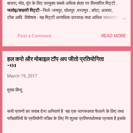
बाजरा, मोठ, मूंग के लिए उपयुक्त सबसे अधिक क्षेत्र पर विस्तारित मिट्टी .
जलोढ़/कछारी मिट्टी -
जिले -जयपुर, धोलपुर ,भरतपुर , कोटा, अलवर,
टोंक आदि विशेषता - यह मिट्टी अत्यधिक उपजाऊ तथा अधिक जलधारण
क्षमता यह मिट्टी नदियों द्वारा बहाकर लाई गयी है .
READ MORE
Post a Comment
हल करो और मोबाइल टॉप अप जीतो प्रतियोगिता
-01
March 19, 2017
मुख्य बिन्दु
सभी प्रश्नों का जवाब देना अनिवार्य है यह एक जागरूकता फैलाने के लिए तथा
परीक्षार्थियों के प्रतियोगी परीक्षा के लिए नि:शुल्क प्रतिस्पर्धात्मक प्रयास है इसके
लिए किसी भी प्रकार का क़ानूनी दावा नहीं किया जायेगा प्रतियोगिता सम्बन्धी
सभी अधिकार website admin के पास सुरक्षित होंगे कृपया अपने सभी