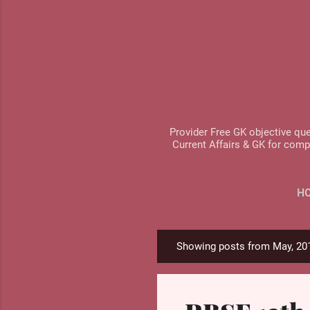
Provider Free GK objective que
Current Affairs & GK for comp
H
Showing posts from May, 20
P
o
s
t