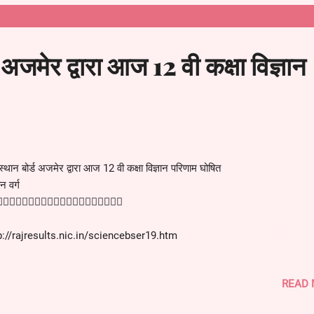
diaresults.com/rj/bser/class-12-arts-result-2019/mquery.htm
 अजमेर द्वारा आज 12 वी कक्षा विज्ञान
ुझावों से अवगत करें, ताकि हम इस जानकारी को अधिक उपयोगी बना सकें. अपनी व्यक्ति
सूत्र न छोडें. यह एक प्रतिक्रिया मात्र है और इसकी कोई पुष्टि अथवा जवाब आपको नही
्थान बोर्ड अजमेर द्वारा आज 12 वी कक्षा विज्ञान परिणाम घोषित
ान वर्ग
🏻👇🏻👇🏻👇🏻👇🏻👇🏻👇🏻👇🏻👇🏻👇🏻
p://rajresults.nic.in/sciencebser19.htm
READ
्थान बोर्ड अजमेर द्वारा आज 12 वी कक्षा वाणिज्य परिणाम घोषित
ज्य वर्ग