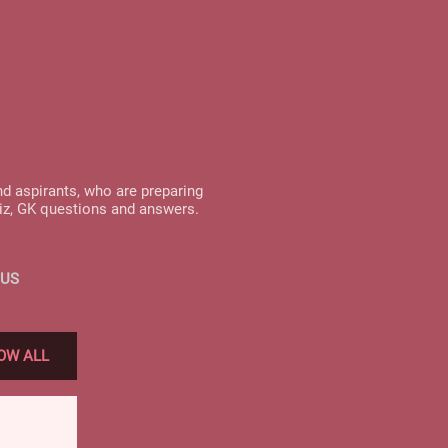
nd aspirants, who are preparing
uiz, GK questions and answers.
 US
OW ALL