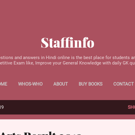
Skip to main content
Staffinfo
stions and answers in Hindi online is the best place for students a
etitive Exam like, Improve your General Knowledge with daily GK q
OME
WHOS-WHO
ABOUT
BUY BOOKS
CONTACT
19
SH