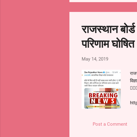
http://rj-12-arts-result.in
राजस्थान बोर्ड
परिणाम घोषित
May 14, 2019
कृपया कुछ समय दे कर हमें अपने स
जानकारी जैसे नाम, पता और संपर्क 
राजस
जायेगा.
विज्ञ
👇🏻
htt
Post a Comment
राजस
वाणि