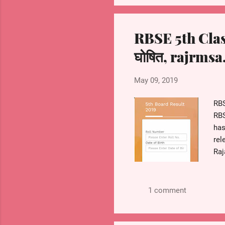
👇🏻
htt
RBSE 5th Class
घोषित, rajrmsa
अजमे
May 09, 2019
बोर्
RBS
जार
RBS
has
rel
कृप
Raj
बना 
the
मात्
201
raj
1 comment
lak
RBS
web