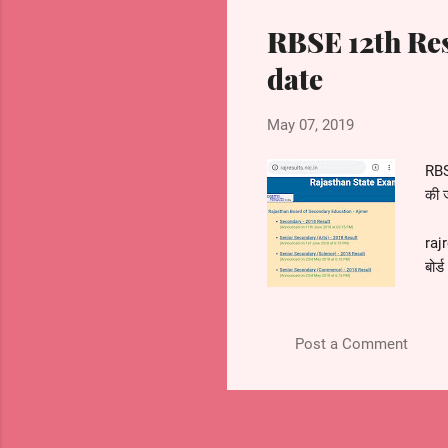
Cla
RBSE 12th Res
ent
date
res
May 07, 2019
RBS
की ज
raj
बोर
करने
वेबस
आधि
Post a Comment
सीध
रिज
राजस