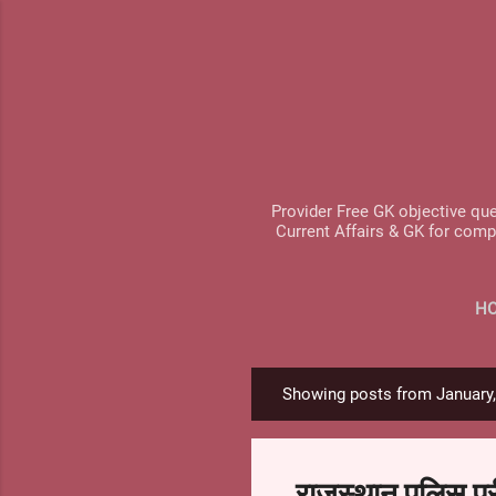
Provider Free GK objective que
Current Affairs & GK for comp
H
Showing posts from January
P
o
s
राजस्थान पुलिस परीक
t