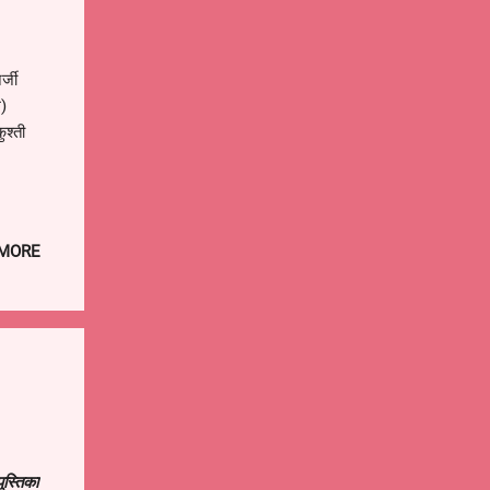
र्जी
अ)
ुश्ती
 MORE
ुस्तिका