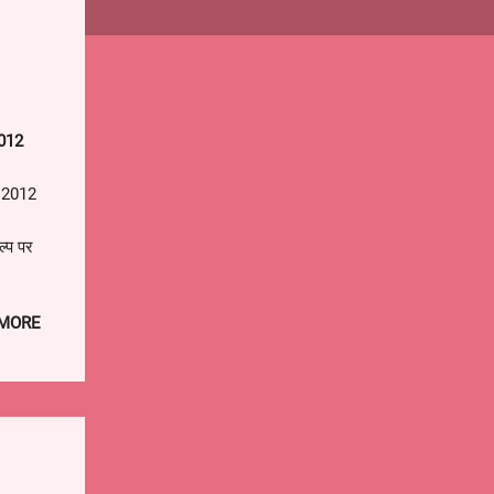
2012
)
ी 2012
्प पर
 की
।
 MORE