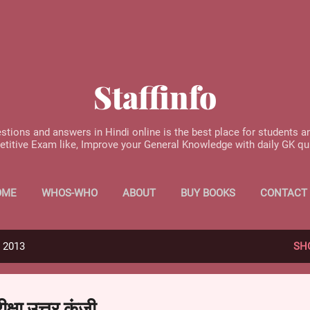
Skip to main content
Staffinfo
stions and answers in Hindi online is the best place for students a
etitive Exam like, Improve your General Knowledge with daily GK q
OME
WHOS-WHO
ABOUT
BUY BOOKS
CONTACT
, 2013
SH
्षा उत्तर कुंजी