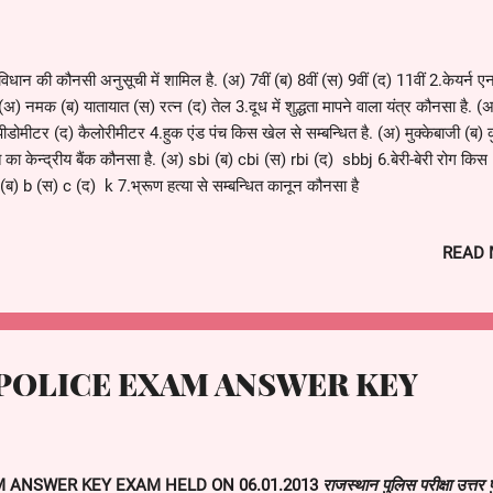
विधान की कौनसी अनुसूची में शामिल है. (अ) 7वीं (ब) 8वीं (स) 9वीं (द) 11वीं 2.केयर्न एन
 (अ) नमक (ब) यातायात (स) रत्न (द) तेल 3.दूध में शुद्धता मापने वाला यंत्र कौनसा है. (
ीडोमीटर (द) कैलोरीमीटर 4.हुक एंड पंच किस खेल से सम्बन्धित है. (अ) मुक्केबाजी (ब) क
का केन्द्रीय बैंक कौनसा है. (अ) sbi (ब) cbi (स) rbi (द) sbbj 6.बेरी-बेरी रोग किस
 (ब) b (स) c (द) k 7.भ्रूण हत्या से सम्बन्धित कानून कौनसा है
READ
POLICE EXAM ANSWER KEY
 ANSWER KEY EXAM HELD ON 06.01.2013
राजस्थान पुलिस परीक्षा उत्तर प