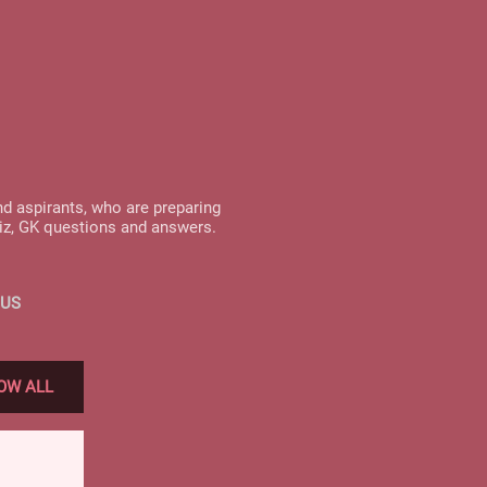
nd aspirants, who are preparing
uiz, GK questions and answers.
 US
OW ALL