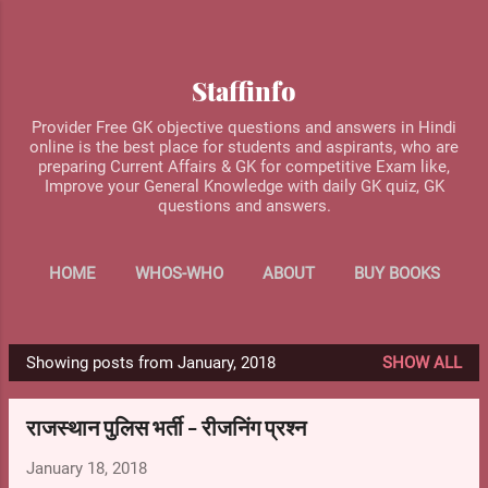
Skip to main content
Staffinfo
Provider Free GK objective questions and answers in Hindi
online is the best place for students and aspirants, who are
preparing Current Affairs & GK for competitive Exam like,
Improve your General Knowledge with daily GK quiz, GK
questions and answers.
HOME
WHOS-WHO
ABOUT
BUY BOOKS
MORE…
CONTACT US
Showing posts from January, 2018
SHOW ALL
P
o
राजस्थान पुलिस भर्ती - रीजनिंग प्रश्न
s
t
January 18, 2018