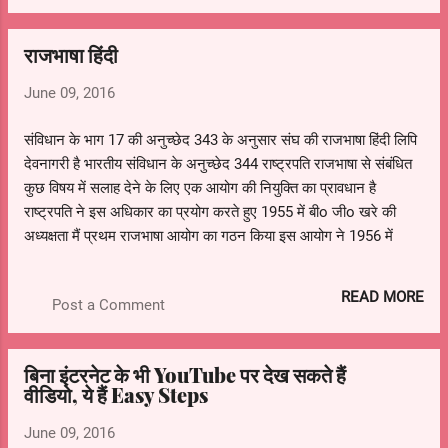
उध्यानो,बगीचो का शहर - कोटा
राजभाषा हिंदी
June 09, 2016
संविधान के भाग 17 की अनुच्छेद 343 के अनुसार संघ की राजभाषा हिंदी लिपि
देवनागरी है भारतीय संविधान के अनुच्छेद 344 राष्ट्रपति राजभाषा से संबंधित
कुछ विषय में सलाह देने के लिए एक आयोग की नियुक्ति का प्रावधान है
राष्ट्रपति ने इस अधिकार का प्रयोग करते हुए 1955 में बीo जीo खरे की
अध्यक्षता मैं प्रथम राजभाषा आयोग का गठन किया इस आयोग ने 1956 में
अपना प्रतिवेदन दिया संविधान की आठवीं अनुसूची के निशाने वाली भाषा को
राजभाषा के रूप में मान्यता प्राप्त है असमिया; बांग्ला; गुजराती; हिंदी; कन्नड़ ;
READ MORE
Post a Comment
कश्मीरी; मलयालम; मराठी ; उड़िया; पंजाबी ; संस्कृत; तमिल; तेलुगू ;उर्दू ; "सिन्धी"
- ( 1967 मे संविधान के 21 वें संशोधन द्वारा आठवीं अनुसूची में जोड़ा गया
"कोकणी मणिपुरी नेपाली " ( 1992 मे संविधान के 71 वें संशोधन द्वारा आठवीं
बिना इंटरनेट के भी YouTube पर देख सकते हैं
अनुसूची में जोड़ा गया) "मैथली संथाली डोगरी बोडो " ( 2003 मे संविधान के 92
वीडियो, ये हैं Easy Steps
वें संशोधन द्वारा आठवीं अनुसूची में जोड़ा गया)
June 09, 2016