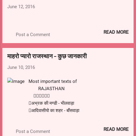
करके तथा भारत सरकार को अपने विस्तृत सुझाव देने के
June 12, 2016
लिए किया गया है।
READ MORE
Post a Comment
माहरो प्यारो राजस्थान - कुछ जानकारी
June 10, 2016
Most important texts of
RAJASTHAN

अभ्रक की मण्डी - भीलवाड़ा
आदिवासीयो का शहर - बाँसवाड़ा
अन्न का कटोरा - श्री गंगानगर
औजारो का शहर - नागौर
READ MORE
Post a Comment
आइसलैण्ड अॉफ ग्लोरी - जयपुर