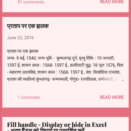
READ MORE
51 comments
भी लिखा हो तो उसको भी आप मिटा के सही नहीं कर सकते
हो.
प्रताप पर एक झलक
June 22, 2016
प्रताप पर एक झलक
जन्म- 9 मई, 1540, जन्म भूमि - कुम्भलगढ़ दुर्ग, मृत्यु तिथि - 19 जनवरी,
1597 ई, शासन काल : 1568- 1597 ई., हल्दीघाटी युद्ध- 18 जून 1576, पिता
- महाराणा उदयसिंह, शासन काल : 1568- 1597 ई., वंश: सिसोदिया राजवंश,
प्रताप की स्थलियां कुंभलगढ़- जन्मस्थली, गोगुंदा- राजतिलक, कर्मस्थली, हल्दी
घाटी- हल्दी घाटी युद्ध, चावण्ड- मृत्यु स्थल
READ MORE
1 comment
Fill handle - Display or hide in Excel
- भरण हैंडल को छिपाऐ या प्रदर्शित करें