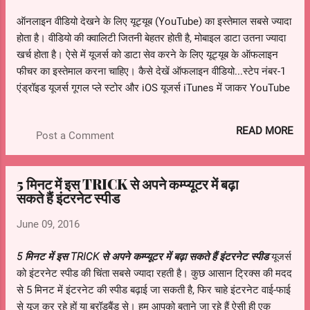
ऑनलाइन वीडियो देखने के लिए यूट्यूब (YouTube) का इस्तेमाल सबसे ज्यादा
होता है। वीडियो की क्वालिटी जितनी बेहतर होती है, मोबाइल डाटा उतना ज्यादा
खर्च होता है। ऐसे में यूजर्स को डाटा सेव करने के लिए यूट्यूब के ऑफलाइन
फीचर का इस्तेमाल करना चाहिए। कैसे देखें ऑफलाइन वीडियो...स्टेप नंबर-1
एंड्रॉइड यूजर्स गूगल प्ले स्टोर और iOS यूजर्स iTunes में जाकर YouTube
ऐप को अपडेट कर लें। नोट- ये फीचर सिर्फ यूट्यूब ऐप पर ही काम करता है।
यूजर्स इसका इस्तेमाल वेब ब्राउजर्स पर नहीं कर सकता। ऐसे में जरूरी है कि
READ MORE
Post a Comment
एंड्रॉइड और iOS यूजर्स यूट्यूब के ऐप को अपडेट करें। या फिर प्ले स्टोर से
इसका अपडेट ऐप इन्स्टॉल करें।
आगे की स्लाइड्स पर जानें बाकी स्टेप्स
5 मिनट में इस TRICK से अपने कम्प्यूटर में बढ़ा
सकते हैं इंटरनेट स्पीड
June 09, 2016
5 मिनट में इस TRICK से अपने कम्प्यूटर में बढ़ा सकते हैं इंटरनेट स्पीड
यूजर्स
को इंटरनेट स्पीड की चिंता सबसे ज्यादा रहती है। कुछ आसान ट्रिक्स की मदद
से 5 मिनट में इंटरनेट की स्पीड बढ़ाई जा सकती है, फिर चाहे इंटरनेट वाई-फाई
से यूज कर रहे हों या ब्रॉडबैंड से। हम आपको बताने जा रहे हैं ऐसी ही एक