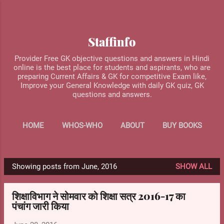
Skip to main content
Staffinfo
Provider Free GK objective questions and answers in Hindi
online is the best place for students and aspirants, who are
preparing Current Affairs & GK for competitive Exam like,
Improve your General Knowledge with daily GK quiz, GK
questions and answers.
HOME
WHOS-WHO
ABOUT
BUY BOOKS
MORE…
CONTACT US
Showing posts from June, 2016
SHOW ALL
P
o
शिक्षाविभाग ने सोमवार को शिक्षा सत्र 2016-17 का
s
पंचांग जारी किया
t