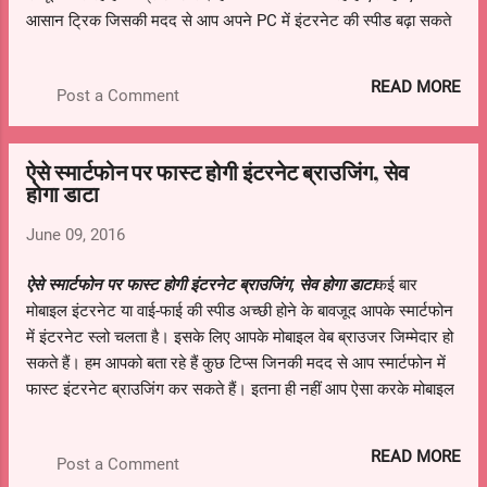
आसान ट्रिक जिसकी मदद से आप अपने PC में इंटरनेट की स्पीड बढ़ा सकते
हैं। ये है इजी प्रोसेस...स्टेप नंबर 1- Start मेन्यू में जा कर Run में जाएं और
"Gpedit.msc" टाइप करें। इसके बाद OK प्रेस करें।आगे की स्लाइड्स पर
READ MORE
Post a Comment
जानें इंटरनेट की स्पीड बढ़ाने के बाकी
स्टेप्स...http://gadgets.bhaskar.com/news-appshare/GAD-TPT-
INE-how-to-increase-internet-speed-in-computer-in-just-5-
ऐसे स्मार्टफोन पर फास्ट होगी इंटरनेट ब्राउजिंग, सेव
minutes-5331870-PHO.html For more latest update,
होगा डाटा
download http://goo.gl/vcCDBL
June 09, 2016
ऐसे स्मार्टफोन पर फास्ट होगी इंटरनेट ब्राउजिंग, सेव होगा डाटा
कई बार
मोबाइल इंटरनेट या वाई-फाई की स्पीड अच्छी होने के बावजूद आपके स्मार्टफोन
में इंटरनेट स्लो चलता है। इसके लिए आपके मोबाइल वेब ब्राउजर जिम्मेदार हो
सकते हैं। हम आपको बता रहे हैं कुछ टिप्स जिनकी मदद से आप स्मार्टफोन में
फास्ट इंटरनेट ब्राउजिंग कर सकते हैं। इतना ही नहीं आप ऐसा करके मोबाइल
इंटरनेट का डाटा भी बचा सकते हैं। अपनाएं ये आसान टिप्स...
READ MORE
Post a Comment