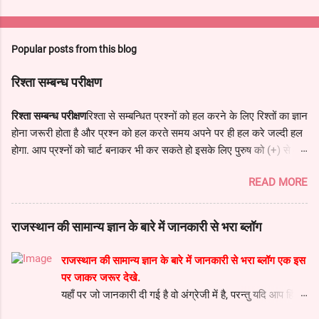
Popular posts from this blog
रिश्ता सम्बन्ध परीक्षण
रिश्ता सम्बन्ध परीक्षण
रिश्ता से सम्बन्धित प्रश्नों को हल करने के लिए रिश्तों का ज्ञान
होना जरूरी होता है और प्रश्न को हल करते समय अपने पर ही हल करे जल्दी हल
होगा. आप प्रश्नों को चार्ट बनाकर भी कर सकते हो इसके लिए पुरुष को (+) से और
महिला को (–) से दर्शा सकते है. पिता का पिता – दादा पिता की माता – दादी दादा/
READ MORE
दादी का पुत्र – पिता माँ के माता/पिता – नाना/नानी पिता का छोटा भाई – चाचा
पिता का बड़ा भाई – ताऊ पिता के छोटे भाई की पत्नी – चाची पिता के बड़े भाई की
पत्नी – ताई माँ का भाई – मामा मामा की पत्नी – मामी पिता की बहन – बुआ पुत्र
राजस्थान की सामान्य ज्ञान के बारे में जानकारी से भरा ब्लॉग
की पत्नी – बहू माता की बहन – मौसी माँ की बहिन का पति – मौसा दादा/दादी की
इकलौती बहू – माँ माता-पिता का बेटा – भाई माता-पिता की बेटी – बहन बेटी का पति
राजस्थान की सामान्य ज्ञान के बारे में जानकारी से भरा ब्लॉग एक इस
– दामाद बेटी के पति के पिता/माता – समधी/समधिन भाई का पुत्र – भतीजा भाई
पर जाकर जरूर देखे.
की पुत्री – भतीजी पति की बहन – ननद पत्नी की बहन – साली बहिन का पुत्र/
यहाँ पर जो जानकारी दी गई है वो अंग्रेजी में है, परन्तु यदि आप हिंदी
पुत्री – भांजा/भांजी पति का छोटा भाई – देवर पति का बड़ा भाई – जेठ पति/पत्नी
में पढ़ना चाहते हो तो पोस्ट में निचे हिंदी