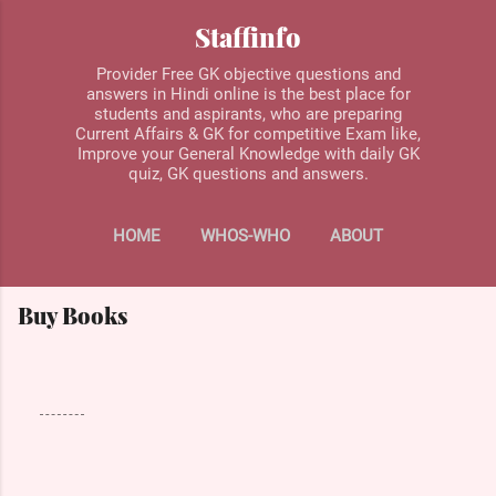
Skip to main content
Staffinfo
Provider Free GK objective questions and
answers in Hindi online is the best place for
students and aspirants, who are preparing
Current Affairs & GK for competitive Exam like,
Improve your General Knowledge with daily GK
quiz, GK questions and answers.
HOME
WHOS-WHO
ABOUT
BUY BOOKS
MORE…
Buy Books
CONTACT US
C