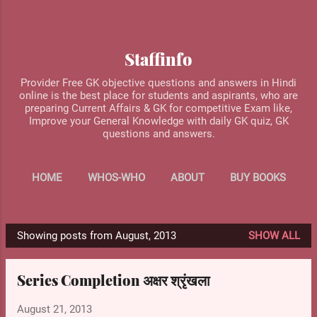
Skip to main content
Staffinfo
Provider Free GK objective questions and answers in Hindi
online is the best place for students and aspirants, who are
preparing Current Affairs & GK for competitive Exam like,
Improve your General Knowledge with daily GK quiz, GK
questions and answers.
HOME
WHOS-WHO
ABOUT
BUY BOOKS
MORE…
CONTACT US
Showing posts from August, 2013
SHOW ALL
P
o
Series Completion अक्षर श्रृंखला
s
t
August 21, 2013