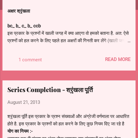
s
अक्षर श्रृंखला
bc_
b_ c_ b_ ccb
इस प्रकार के प्रश्नों में खाली जगह में क्या आएगा वो हमको बताना है. अत: ऐसे
प्रश्नों को हल करने के लिए पहले हल अक्षरों की गिनती कर लेंगे (खाली जगह
सहित) अब हम इनके जोड़े बनाने चाहिए. जैसे इस दी गयी श्रृंखला में 12 अक्षर
है अत: 3 या 4 के जोड़े बनेंगे. यदि तीन वाले में सही नहीं आ रहा है तो चार
READ MORE
1 comment
का बनाते है. जैसे :- b c
c
b /
b
c
c
b /
b
c c b अब इसमें दिख रहा है के
bccb का सही सम्बन्ध हो रहा है. इसी प्रकार से आगे के प्रश्नों को हल करेंगे.
उदाहरण :-
ac_cac_ca_bc_cbc
(A) bbca (B) bcba (C) bacb (D)
acbb (a)
Series Completion - श्रृंखला पूर्ति
c_ac_baccb_cc_ac
(A) acbb (B) bcab (C) bacb (D)
bbca (b)
August 21, 2013
_abb_aa_bbc_aa_
(A) acaab (B) aaacb (C) abcaa (D)
aacab (a)
a_ha_bhaab_a
(A) bah (B) hab (C) abh (D)
श्रृंखला पूर्ति इस प्रकार के प्रश्न संख्याओं और अंग्रेजी वर्णमाला पर आधारित
aab (a)
होते है. इस प्रकार के प्रश्नों को हल करने के लिए कुछ नियम दिए जा रहे है
_poo_oop_op_o_oop
(A) pooop (B) oopop (C) ppooo (D)
योग का नियम :-
opoop (d)