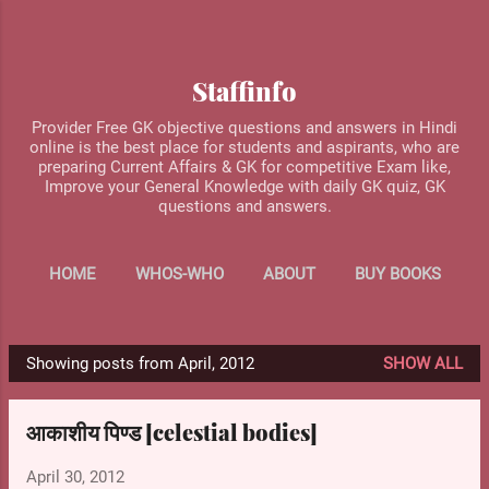
Skip to main content
Staffinfo
Provider Free GK objective questions and answers in Hindi
online is the best place for students and aspirants, who are
preparing Current Affairs & GK for competitive Exam like,
Improve your General Knowledge with daily GK quiz, GK
questions and answers.
HOME
WHOS-WHO
ABOUT
BUY BOOKS
MORE…
CONTACT US
Showing posts from April, 2012
SHOW ALL
P
o
आकाशीय पिण्ड [celestial bodies]
s
t
April 30, 2012